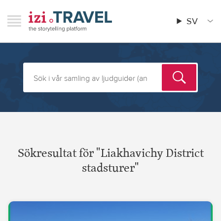
Hoppa
RAVEL
izi.TRAVEL
till
SV
Menu
Main
huvudinnehåll
menu
Sökresultat för "Liakhavichy District
stadsturer"