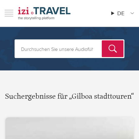
Direkt
RAVEL
izi.TRAVEL
zum
DE
Menu
Main
Inhalt
menu
Suchergebnisse für „Gilboa stadttouren“