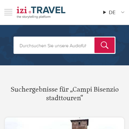
Direkt
RAVEL
izi.TRAVEL
zum
DE
Menu
Main
Inhalt
menu
Suchergebnisse für „Campi Bisenzio
stadttouren“