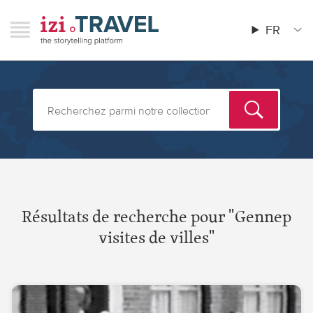
Aller
RAVEL
izi.TRAVEL
au
FR
Menu
Main
contenu
menu
principal
Résultats de recherche pour "Gennep
visites de villes"