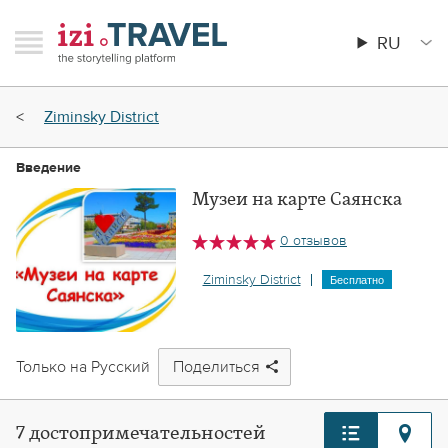
Перейти
RAVEL
izi.TRAVEL
к
RU
Menu
Main
основному
menu
содержанию
Строка
Ziminsky District
навигации
Введение
Музеи на карте Саянска
0 отзывов
Ziminsky District
Бесплатно
Только на Русский
Поделиться
7 достопримечательностей