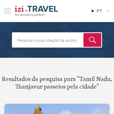
Pular
RAVEL
izi.TRAVEL
para
PT
Menu
Main
o
menu
conteúdo
principal
Resultados da pesquisa para "Tamil Nadu,
Thanjavur passeios pela cidade"