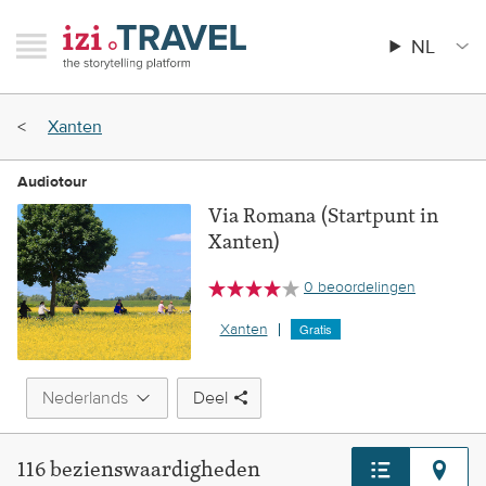
Ga
RAVEL
izi.TRAVEL
naar
NL
Menu
Main
de
menu
hoofdinhoud
Broodkruimel
Xanten
Audiotour
Via Romana (Startpunt in
Xanten)
0 beoordelingen
Xanten
Gratis
Deel
116 bezienswaardigheden