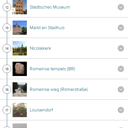
Städtisches Museum
12
Markt en Stadhuis
13
Nicolaikerk
14
Romeinse tempels (BR)
15
Romeinse weg (Römerstraße)
16
Louisendorf
17