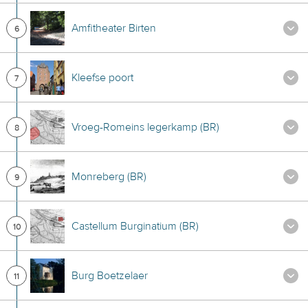
Amfitheater Birten
6
Kleefse poort
7
Vroeg-Romeins legerkamp (BR)
8
Monreberg (BR)
9
Castellum Burginatium (BR)
10
Burg Boetzelaer
11