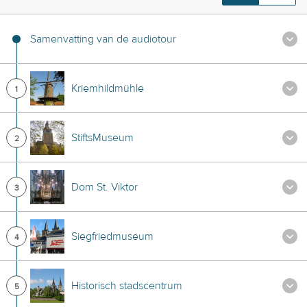
Samenvatting van de audiotour
Kriemhildmühle
1
StiftsMuseum
2
Dom St. Viktor
3
Siegfriedmuseum
4
Historisch stadscentrum
5