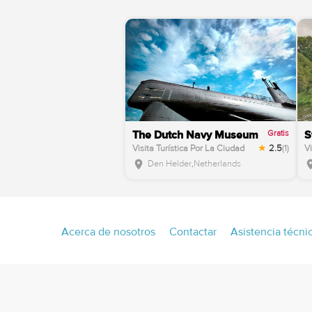
Andorra
Aus
Angola
Aus
Anguilla
Aze
Antarctica
Ba
Antigua and Barbuda
Bah
Gratis
The Dutch Navy Museum
S
Visita Turística Por La Ciudad
2.5
(1)
Vi
Den Helder
,
Netherlands
location_on
locati
Footer
Acerca de nosotros
Contactar
Asistencia técni
menu