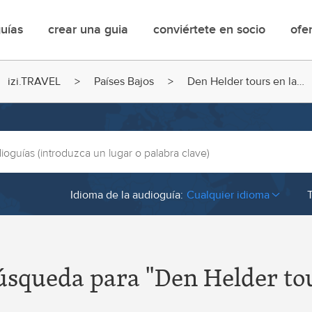
uías
crear una guia
conviértete en socio
ofe
u
izi.TRAVEL
Países Bajos
Den Helder tours en la…
Idioma de la audioguía:
Cualquier idioma
entina
Bangladesh
menia
Barbados
úsqueda para "Den Helder tou
uba
Belarus
ension Island
Belgium