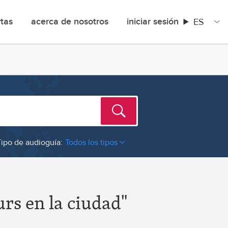
ES
rtas
acerca de nosotros
iniciar sesión
Tipo de audioguía:
Todos los tipos
Bosnia and Herzegovina
Botswana
rs en la ciudad"
Bouvet Island
Brazil